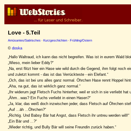
Love - 5.Teil
Amüsantes/Satirisches
·
Kurzgeschichten
·
Frühling/Ostern
©
doska
„Hallo Waltraud, ich kann das nicht begreifen. Was ist in eurem Wald blo
„Wieso, mein lieber Eddy?“
„Na, erst flitzt hier ein Hase wie wild durch die Gegend, ihm folgt noc
und zuletzt kommt - das ist das Verrückteste - ein Elefant.“
„Och, das ist bei uns alles ganz normal. Öhrchen Hase rennt Hoppel hinte
„Aha, na gut, das ist wirklich ganz normal.“
„Ihr widerum jagt Fletsch Fuchs hinterher, weil er sich in sie verliebt hat u
„Ähm...was? Ein Fuchs verliebt in einen Hasen?“
„Ja, klar, das weiß doch inzwischen jeder, dass Fletsch auf Öhrchen steh
„Auf ...äh ...Öhrchen?“
„Richtig. Und Babsy Bär hat Angst, dass Fletsch ihr untreu werden will!“
„Ein Bär und ...?“
„Wieder richtig, und Bully Bär will seine Freundin zurück haben.“