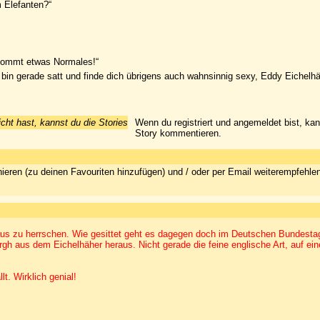
m Elefanten?“
 kommt etwas Normales!“
 bin gerade satt und finde dich übrigens auch wahnsinnig sexy, Eddy Eichelhä
icht hast, kannst du die Stories
Wenn du registriert und angemeldet bist, ka
Story kommentieren.
ieren (zu deinen Favouriten hinzufügen) und / oder per Email weiterempfehle
haus zu herrschen. Wie gesittet geht es dagegen doch im Deutschen Bundesta
gh aus dem Eichelhäher heraus. Nicht gerade die feine englische Art, auf ei
lt. Wirklich genial!