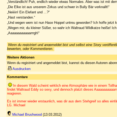
„Verständlich! Puh, endlich wieder etwas Normales. Aber was ist mit de
„Die Elke ist aus unserem Zirkus und schwer in Bully Bär verknallt!“
„Neiiiin! Ein Elefant und ...?“
„Hast verstanden.“
„Und wegen wem ist nun Hase Hoppel untreu geworden? Ich hoffe jetzt
„Wegen mir, du kleiner Süßer, so wahr ich Waltraud Wildkatze heiße! Ich
„Aaaaaaaaaaaarrrgh!“
Wenn du registriert und angemeldet bist und selbst eine Story veröffentl
bewerten, oder Kommentieren.
Weitere Aktionen
Wenn du registriert und angemeldet bist, kannst du diesen Autoren abonn
Ausdrucken
Kommentare
In diesem Wald scheint wirklich eine Atmosphäre wie in einem Toll
findet Waltraud Eddy so sexy, und dennoch platzt dieses Aaaaaaaaaaarrr
reagieren.
Es ist immer wieder erstaunlich, was dir aus dem Stehgreif so alles einfäl
LG. Michael
Michael Brushwood
(13.03.2012)