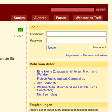
Stories
Autoren
Forum
Webstories Treff
Login
25
Username:
1 Seiten
Passwort:
Permanent
Registrieren
·
Passwort anfordern
och ein Bär
Mehr vom Autor
Eine kleine Zusatzgeschichte zu : Macht und
Wahrheit
Fletsch Fuchs und das Coronavirus
Ach....Aaaach!
Weihnachten ist vorbei ! (Eine Fletsch Fuchs
Geschichte)
Nicht so richtig
Empfehlungen
Andere Leser dieser Story haben auch folgende gelesen: