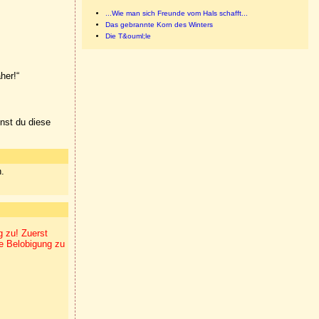
...Wie man sich Freunde vom Hals schafft...
Das gebrannte Korn des Winters
Die T&ouml;le
her!“
nnst du diese
n.
g zu! Zuerst
ne Belobigung zu