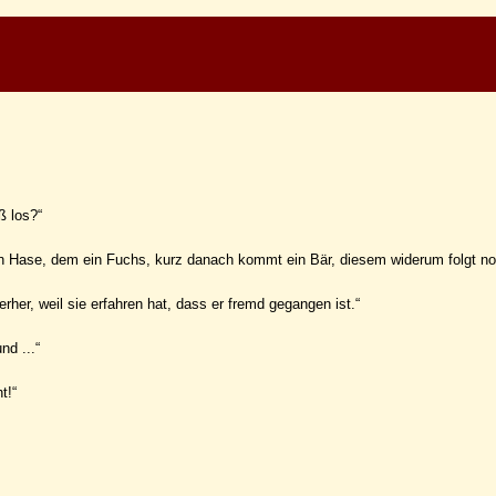
ß los?“
h ein Hase, dem ein Fuchs, kurz danach kommt ein Bär, diesem widerum folgt n
rher, weil sie erfahren hat, dass er fremd gegangen ist.“
nd ...“
t!“