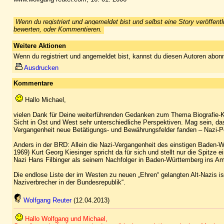
Wenn du registriert und angemeldet bist und selbst eine Story veröffentl
bewerten, oder Kommentieren.
Weitere Aktionen
Wenn du registriert und angemeldet bist, kannst du diesen Autoren abonn
Ausdrucken
Kommentare
Hallo Michael,
vielen Dank für Deine weiterführenden Gedanken zum Thema Biografie-Ka
Sicht in Ost und West sehr unterschiedliche Perspektiven. Mag sein, das
Vergangenheit neue Betätigungs- und Bewährungsfelder fanden – Nazi-Pol
Anders in der BRD: Allein die Nazi-Vergangenheit des einstigen Baden-
1969) Kurt Georg Kiesinger spricht da für sich und stellt nur die Spitze 
Nazi Hans Filbinger als seinem Nachfolger in Baden-Württemberg ins Amt
Die endlose Liste der im Westen zu neuen „Ehren“ gelangten Alt-Nazis i
Naziverbrecher in der Bundesrepublik“.
Wolfgang Reuter
(12.04.2013)
Hallo Wolfgang und Michael,