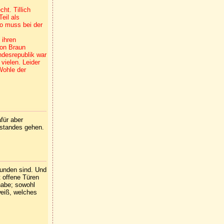
ht. Tillich
eil als
o muss bei der
 ihren
von Braun
ndesrepublik war
vielen. Leider
Wohle der
für aber
standes gehen.
bunden sind. Und
t offene Türen
habe; sowohl
eiß, welches