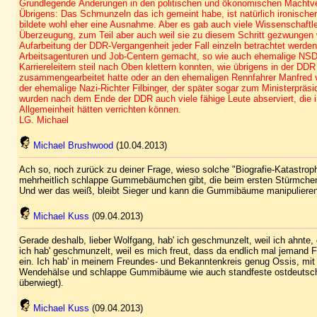
Grundlegende Änderungen in den politischen und ökonomischen Machtve
Übrigens: Das Schmunzeln das ich gemeint habe, ist natürlich ironischer N
bildete wohl eher eine Ausnahme. Aber es gab auch viele Wissenschaftler
Überzeugung, zum Teil aber auch weil sie zu diesem Schritt gezwungen
Aufarbeitung der DDR-Vergangenheit jeder Fall einzeln betrachtet werde
Arbeitsagenturen und Job-Centern gemacht, so wie auch ehemalige NSDAP
Karriereleitern steil nach Oben klettern konnten, wie übrigens in der D
zusammengearbeitet hatte oder an den ehemaligen Rennfahrer Manfred von
der ehemalige Nazi-Richter Filbinger, der später sogar zum Ministerprä
wurden nach dem Ende der DDR auch viele fähige Leute abserviert, die i
Allgemeinheit hätten verrichten können.
LG. Michael
Michael Brushwood
(10.04.2013)
Ach so, noch zurück zu deiner Frage, wieso solche "Biografie-Katastro
mehrheitlich schlappe Gummebäumchen gibt, die beim ersten Stürmche
Und wer das weiß, bleibt Sieger und kann die Gummibäume manipulieren.
Michael Kuss
(09.04.2013)
Gerade deshalb, lieber Wolfgang, hab' ich geschmunzelt, weil ich ahnte
ich hab' geschmunzelt, weil es mich freut, dass da endlich mal jemand Fa
ein. Ich hab' in meinem Freundes- und Bekanntenkreis genug Ossis, mi
Wendehälse und schlappe Gummibäume wie auch standfeste ostdeutsche 
überwiegt).
Michael Kuss
(09.04.2013)