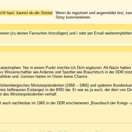
icht hast, kannst du die Stories
Wenn du registriert und angemeldet bist, ka
Story kommentieren.
ieren (zu deinen Favouriten hinzufügen) und / oder per Email weiterempfehle
tastrophen. Nur in einem Punkt möchte ich Dich ergänzen: Alt-Nazis hatten
s Wissenschaftler wie Ardenne und Sportler wie Brauchitsch in der DDR trotz 
itiker und -Juristen hatten im Osten keine Chance.
Württembergischen Ministerpräsidenten (1958 – 1966) und späteren Bundeskan
eines tiefbraunen Eisberges in der BRD dar. Er war es ja auch, der dem von Dir
 des Ministerpräsidenten verhalf.
st auch nachlesbar im 1965 in der DDR erschienenen „Braunbuch der Kriegs- 