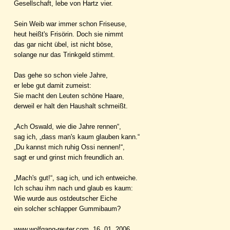
Gesellschaft, lebe von Hartz vier.
Sein Weib war immer schon Friseuse,
heut heißt's Frisörin. Doch sie nimmt
das gar nicht übel, ist nicht böse,
solange nur das Trinkgeld stimmt.
Das gehe so schon viele Jahre,
er lebe gut damit zumeist:
Sie macht den Leuten schöne Haare,
derweil er halt den Haushalt schmeißt.
„Ach Oswald, wie die Jahre rennen“,
sag ich, „dass man's kaum glauben kann.“
„Du kannst mich ruhig Ossi nennen!“,
sagt er und grinst mich freundlich an.
„Mach's gut!“, sag ich, und ich entweiche.
Ich schau ihm nach und glaub es kaum:
Wie wurde aus ostdeutscher Eiche
ein solcher schlapper Gummibaum?
www.wolfgang-reuter.com, 16. 01. 2006