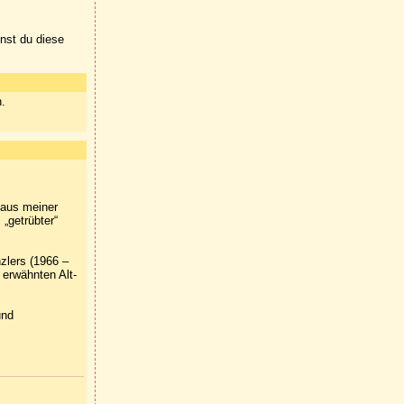
nnst du diese
n.
 aus meiner
„getrübter“
zlers (1966 –
 erwähnten Alt-
und