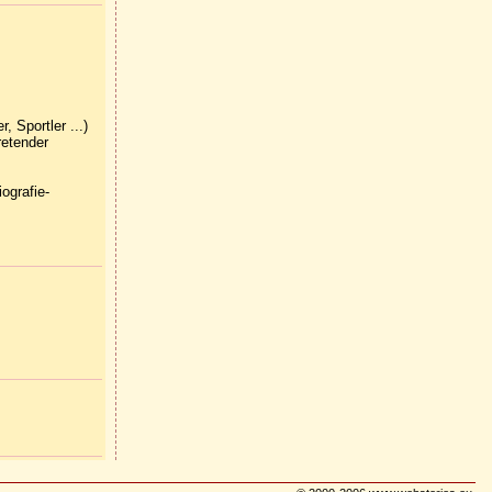
 Sportler ...)
retender
ografie-