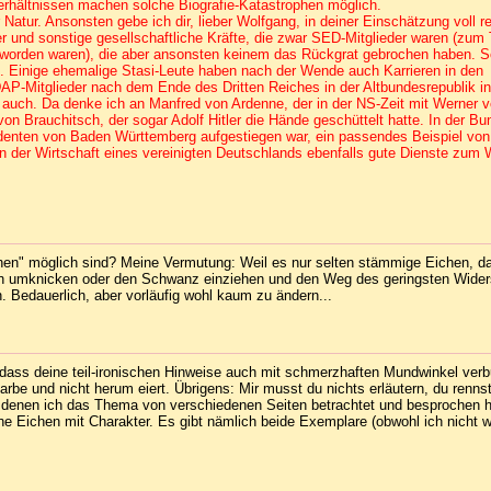
rhältnissen machen solche Biografie-Katastrophen möglich.
atur. Ansonsten gebe ich dir, lieber Wolfgang, in deiner Einschätzung voll rec
 und sonstige gesellschaftliche Kräfte, die zwar SED-Mitglieder waren (zum T
 worden waren), die aber ansonsten keinem das Rückgrat gebrochen haben. S
n. Einige ehemalige Stasi-Leute haben nach der Wende auch Karrieren in den
-Mitglieder nach dem Ende des Dritten Reiches in der Altbundesrepublik in
DR auch. Da denke ich an Manfred von Ardenne, der in der NS-Zeit mit Werner 
 Brauchitsch, der sogar Adolf Hitler die Hände geschüttelt hatte. In der Bu
sidenten von Baden Württemberg aufgestiegen war, ein passendes Beispiel von 
n der Wirtschaft eines vereinigten Deutschlands ebenfalls gute Dienste zum 
phen" möglich sind? Meine Vermutung: Weil es nur selten stämmige Eichen, da
n umknicken oder den Schwanz einziehen und den Weg des geringsten Wider
 Bedauerlich, aber vorläufig wohl kaum zu ändern...
, dass deine teil-ironischen Hinweise auch mit schmerzhaften Mundwinkel ver
rbe und nicht herum eiert. Übrigens: Mir musst du nichts erläutern, du renns
t denen ich das Thema von verschiedenen Seiten betrachtet und besprochen 
Eichen mit Charakter. Es gibt nämlich beide Exemplare (obwohl ich nicht w