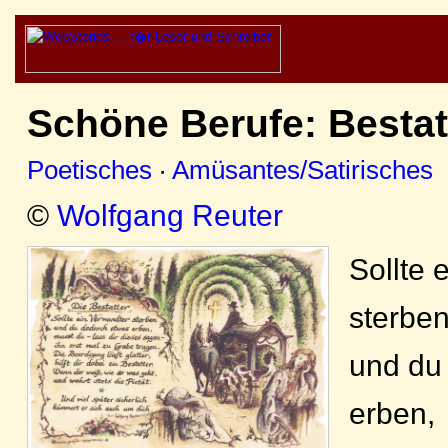
Schöne Berufe: Bestat
Poetisches
·
Amüsantes/Satirisches
©
Wolfgang Reuter
Sollte 
sterbe
und du
erben,