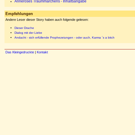
Anneroses Traummärchens - Inhaltsangabe
Empfehlungen
Andere Leser dieser Story haben auch folgende gelesen:
Dieser Drache
Dialog mit der Liebe
Andacht - sich erfüllende Prophezeiungen - oder auch, Karma ´s a bitch
Das Kleingedruckte
|
Kontakt