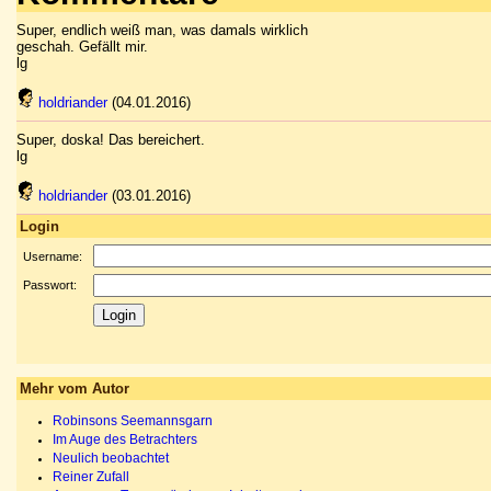
Super, endlich weiß man, was damals wirklich
geschah. Gefällt mir.
lg
holdriander
(04.01.2016)
Super, doska! Das bereichert.
lg
holdriander
(03.01.2016)
Login
Username:
Passwort:
Mehr vom Autor
Robinsons Seemannsgarn
Im Auge des Betrachters
Neulich beobachtet
Reiner Zufall