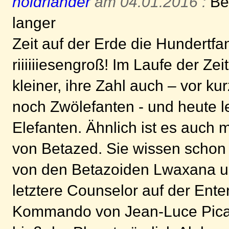
holdriander
am 04.01.2016 :
Bek
langer
Zeit auf der Erde die Hundertfa
riiiiiiesengroß! Im Laufe der Ze
kleiner, ihre Zahl auch – vor k
noch Zwölefanten - und heute l
Elefanten. Ähnlich ist es auch
von Betazed. Sie wissen schon
von den Betazoiden Lwaxana u
letztere Counselor auf der Ente
Kommando von Jean-Luce Picar