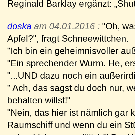
Reginald Barklay ergänzt: „Sh
doska
am 04.01.2016 :
"Oh, was
Apfel?", fragt Schneewittchen.
"Ich bin ein geheimnisvoller au
"Ein sprechender Wurm. He, erst
"...UND dazu noch ein außerirdis
" Ach, das sagst du doch nur, w
behalten willst!"
"Nein, das hier ist nämlich gar 
Raumschiff und wenn du ein Stü