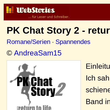
PK Chat Story 2 - return
Romane/Serien
·
Spannendes
©
AndreaSam15
Einleit
Ich sah
schien
Band in