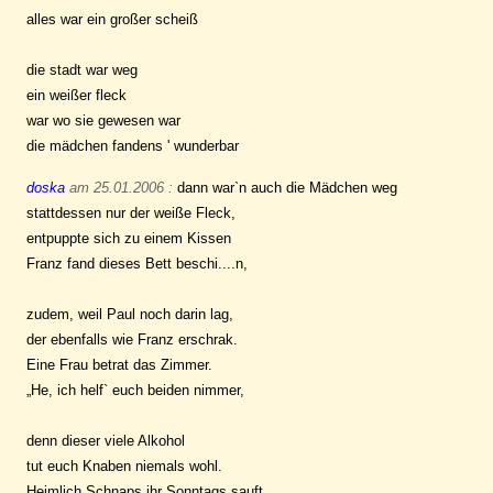
alles war ein großer scheiß
die stadt war weg
ein weißer fleck
war wo sie gewesen war
die mädchen fandens ' wunderbar
doska
am 25.01.2006 :
dann war`n auch die Mädchen weg
stattdessen nur der weiße Fleck,
entpuppte sich zu einem Kissen
Franz fand dieses Bett beschi....n,
zudem, weil Paul noch darin lag,
der ebenfalls wie Franz erschrak.
Eine Frau betrat das Zimmer.
„He, ich helf` euch beiden nimmer,
denn dieser viele Alkohol
tut euch Knaben niemals wohl.
Heimlich Schnaps ihr Sonntags sauft,