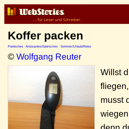
Koffer packen
Poetisches
·
Amüsantes/Satirisches
·
Sommer/Urlaub/Reise
©
Wolfgang Reuter
Willst 
fliegen,
musst d
wiegen
denn du