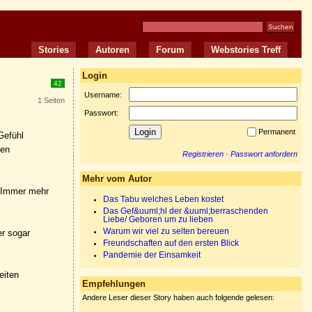
Stories
Autoren
Forum
Webstories Treff
Login
42
Username:
1 Seiten
Passwort:
Permanent
Gefühl
hen
Registrieren
·
Passwort anfordern
Mehr vom Autor
. Immer mehr
Das Tabu welches Leben kostet
Das Gef&uuml;hl der &uuml;berraschenden
Liebe/ Geboren um zu lieben
Warum wir viel zu selten bereuen
er sogar
Freundschaften auf den ersten Blick
Pandemie der Einsamkeit
eiten
Empfehlungen
Andere Leser dieser Story haben auch folgende gelesen: