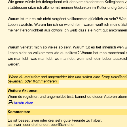
Wie gerne würde ich tiefergehend mit den verschiedensten Kolleginnen 
stattdessen sitze ich alleine mit meinen Gedanken im Keller und grüble
Warum ist mir es mir nicht vergönnt vollkommen glücklich zu sein? War
Leben zweifeln. Warum bin ich so wie ich bin, warum weiß ich meine Sc
meiner Persönlichkeit aus obwohl ich weiß dass sie nicht gut ankommen
Warum verletzt mich so vieles so sehr. Warum tut es tief innerlich weh
Leben nicht so vollkommen wie du solltest? Warum hat man manchmal d
wie man lebt, was man lebt, wo man lebt, worin sich dein Leben auszeichn
werden.
Wenn du registriert und angemeldet bist und selbst eine Story veröffentl
bewerten, oder Kommentieren.
Weitere Aktionen
Wenn du registriert und angemeldet bist, kannst du diesen Autoren abonn
Ausdrucken
Kommentare
Es ist besser, zwei oder drei sehr gute Freunde zu haben,
als zwei- oder dreihundert oberflächliche