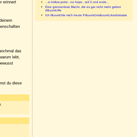
 erinnert
...a hollow point...no hope...teil 3 und ende...
Eine grenzenlose Macht, die es gar nicht mehr geben
d&uuml;rfte
Ich f&uuml;hle mich heute Fr&uuml;hst&uuml;cksobstsalat
 deinem
genschaften
manchmal das
warum lebt,
 bewusst
nnst du diese
n.