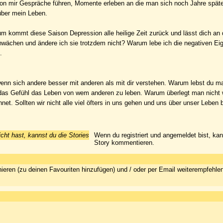
von mir Gespräche führen, Momente erleben an die man sich noch Jahre später
 über mein Leben.
um kommt diese Saison Depression alle heilige Zeit zurück und lässt dich an
hwächen und ändere ich sie trotzdem nicht? Warum lebe ich die negativen Ei
.
 wenn sich andere besser mit anderen als mit dir verstehen. Warum lebst du 
as Gefühl das Leben von wem anderen zu leben. Warum überlegt man nicht 
et. Sollten wir nicht alle viel öfters in uns gehen und uns über unser Leben
icht hast, kannst du die Stories
Wenn du registriert und angemeldet bist, ka
Story kommentieren.
ieren (zu deinen Favouriten hinzufügen) und / oder per Email weiterempfehle