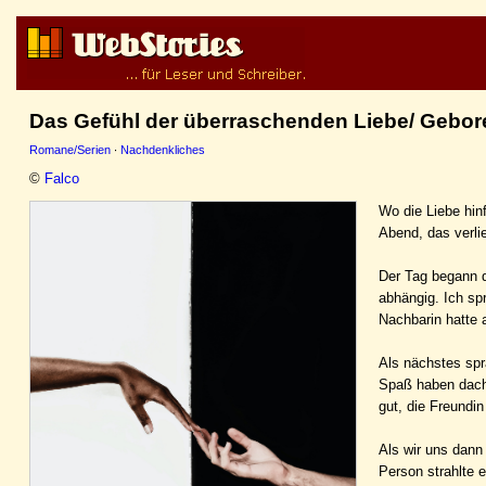
Das Gefühl der überraschenden Liebe/ Gebor
Romane/Serien
·
Nachdenkliches
©
Falco
Wo die Liebe hinf
Abend, das verli
Der Tag begann da
abhängig. Ich sp
Nachbarin hatte 
Als nächstes spr
Spaß haben dacht
gut, die Freundi
Als wir uns dann
Person strahlte 