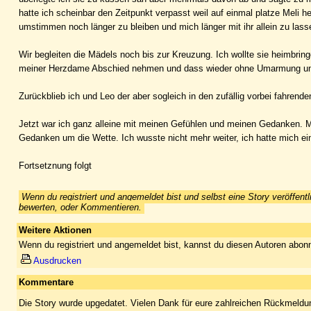
hatte ich scheinbar den Zeitpunkt verpasst weil auf einmal platze Meli 
umstimmen noch länger zu bleiben und mich länger mit ihr allein zu lass
Wir begleiten die Mädels noch bis zur Kreuzung. Ich wollte sie heimbri
meiner Herzdame Abschied nehmen und dass wieder ohne Umarmung und n
Zurückblieb ich und Leo der aber sogleich in den zufällig vorbei fahrend
Jetzt war ich ganz alleine mit meinen Gefühlen und meinen Gedanken. M
Gedanken um die Wette. Ich wusste nicht mehr weiter, ich hatte mich einf
Fortsetznung folgt
Wenn du registriert und angemeldet bist und selbst eine Story veröffentl
bewerten, oder Kommentieren.
Weitere Aktionen
Wenn du registriert und angemeldet bist, kannst du diesen Autoren abonn
Ausdrucken
Kommentare
Die Story wurde upgedatet. Vielen Dank für eure zahlreichen Rückmeldu