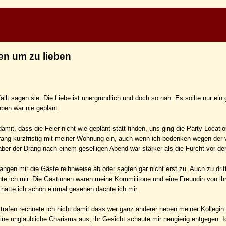
en um zu lieben
ällt sagen sie. Die Liebe ist unergründlich und doch so nah. Es sollte nur ein
eben war nie geplant.
mit, dass die Feier nicht wie geplant statt finden, uns ging die Party Location
rang kurzfristig mit meiner Wohnung ein, auch wenn ich bedenken wegen der 
aber der Drang nach einem geselligen Abend war stärker als die Furcht vor der
angen mir die Gäste reihnweise ab oder sagten gar nicht erst zu. Auch zu dri
e ich mir. Die Gästinnen waren meine Kommilitone und eine Freundin von ihr
n hatte ich schon einmal gesehen dachte ich mir.
 trafen rechnete ich nicht damit dass wer ganz anderer neben meiner Kollegin
eine unglaubliche Charisma aus, ihr Gesicht schaute mir neugierig entgegen. 