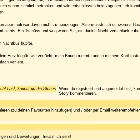
herein schon ziemlich betrunken und wild entschlossen heimzugehen. Ich konnt
en.
ngen aber meli war davon nicht zu überzeugen. Also musste ich schwerens He
ichts. Ein Tschüss und weg waren Sie, die dunkle Nacht verschluckte ihr
en Nachtbus hüpfte.
ein Herz klopfte wie verrückt, mein Bauch rumorte und in meinem Kopf rast
ach verliebt...
icht hast, kannst du die Stories
Wenn du registriert und angemeldet bist, ka
Story kommentieren.
ieren (zu deinen Favouriten hinzufügen) und / oder per Email weiterempfehle
ngen und Bewertungen, freut mich sehr!