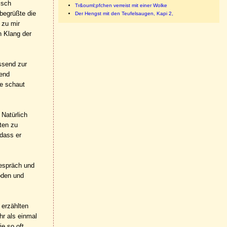
isch
Tr&ouml;pfchen verreist mit einer Wolke
 begrüßte die
Der Hengst mit den Teufelsaugen, Kapi 2,
 zu mir
n Klang der
ssend zur
send
ie schaut
 Natürlich
ten zu
dass er
Gespräch und
oden und
 erzählten
hr als einmal
e so oft