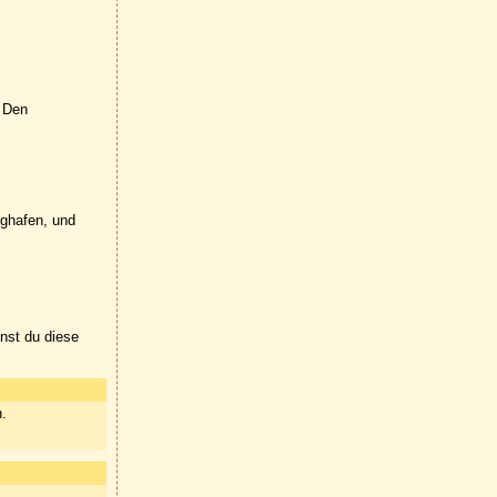
. Den
ughafen, und
nnst du diese
n.