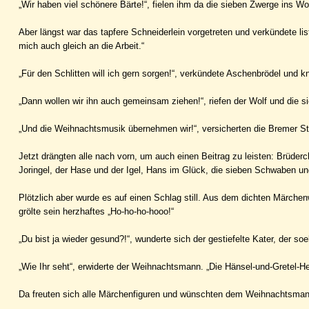
„Wir haben viel schönere Bärte!“, fielen ihm da die sieben Zwerge ins 
Aber längst war das tapfere Schneiderlein vorgetreten und verkündete lis
mich auch gleich an die Arbeit.“
„Für den Schlitten will ich gern sorgen!“, verkündete Aschenbrödel und k
„Dann wollen wir ihn auch gemeinsam ziehen!“, riefen der Wolf und die 
„Und die Weihnachtsmusik übernehmen wir!“, versicherten die Bremer S
Jetzt drängten alle nach vorn, um auch einen Beitrag zu leisten: Brüd
Joringel, der Hase und der Igel, Hans im Glück, die sieben Schwaben un
Plötzlich aber wurde es auf einen Schlag still. Aus dem dichten Märc
grölte sein herzhaftes „Ho-ho-ho-hooo!“
„Du bist ja wieder gesund?!“, wunderte sich der gestiefelte Kater, der soe
„Wie Ihr seht“, erwiderte der Weihnachtsmann. „Die Hänsel-und-Gretel-
Da freuten sich alle Märchenfiguren und wünschten dem Weihnachtsman