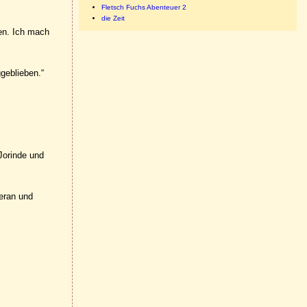
Fletsch Fuchs Abenteuer 2
die Zeit
len. Ich mach
ggeblieben.“
Jorinde und
eran und