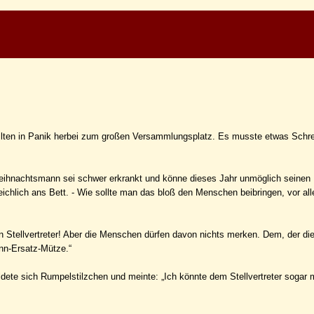
 eilten in Panik herbei zum großen Versammlungsplatz. Es musste etwas Schr
r Weihnachtsmann sei schwer erkrankt und könne dieses Jahr unmöglich seinen 
lich ans Bett. - Wie sollte man das bloß den Menschen beibringen, vor al
n Stellvertreter! Aber die Menschen dürfen davon nichts merken. Dem, der d
nn-Ersatz-Mütze.“
ete sich Rumpelstilzchen und meinte: „Ich könnte dem Stellvertreter sogar 