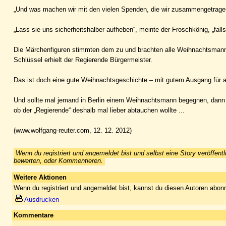
„Und was machen wir mit den vielen Spenden, die wir zusammengetrage
„Lass sie uns sicherheitshalber aufheben“, meinte der Froschkönig, „fa
Die Märchenfiguren stimmten dem zu und brachten alle Weihnachtsmann-A
Schlüssel erhielt der Regierende Bürgermeister.
Das ist doch eine gute Weihnachtsgeschichte – mit gutem Ausgang für a
Und sollte mal jemand in Berlin einem Weihnachtsmann begegnen, dann V
ob der „Regierende“ deshalb mal lieber abtauchen wollte ...
(www.wolfgang-reuter.com, 12. 12. 2012)
Wenn du registriert und angemeldet bist und selbst eine Story veröffentl
bewerten, oder Kommentieren.
Weitere Aktionen
Wenn du registriert und angemeldet bist, kannst du diesen Autoren abonn
Ausdrucken
Kommentare