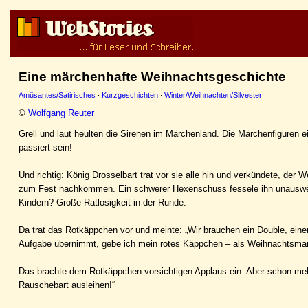
Eine märchenhafte Weihnachtsgeschichte
Amüsantes/Satirisches
·
Kurzgeschichten
·
Winter/Weihnachten/Silvester
©
Wolfgang Reuter
Grell und laut heulten die Sirenen im Märchenland. Die Märchenfiguren
passiert sein!
Und richtig: König Drosselbart trat vor sie alle hin und verkündete, de
zum Fest nachkommen. Ein schwerer Hexenschuss fessele ihn unausweich
Kindern? Große Ratlosigkeit in der Runde.
Da trat das Rotkäppchen vor und meinte: „Wir brauchen ein Double, eine
Aufgabe übernimmt, gebe ich mein rotes Käppchen – als Weihnachtsma
Das brachte dem Rotkäppchen vorsichtigen Applaus ein. Aber schon meld
Rauschebart ausleihen!“