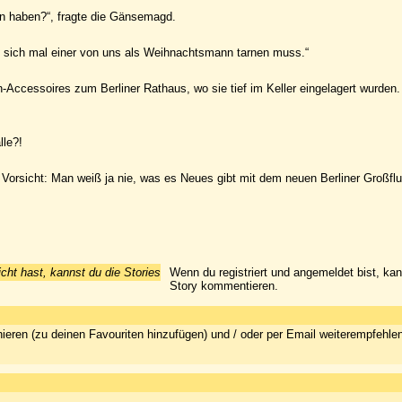
n haben?“, fragte die Gänsemagd.
lls sich mal einer von uns als Weihnachtsmann tarnen muss.“
ccessoires zum Berliner Rathaus, wo sie tief im Keller eingelagert wurden
lle?!
orsicht: Man weiß ja nie, was es Neues gibt mit dem neuen Berliner Großfl
icht hast, kannst du die Stories
Wenn du registriert und angemeldet bist, ka
Story kommentieren.
ieren (zu deinen Favouriten hinzufügen) und / oder per Email weiterempfehle