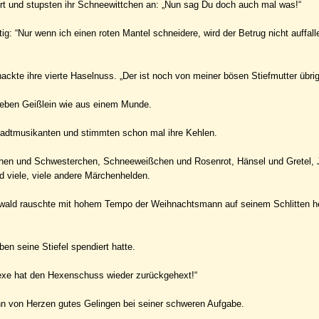
Wort und stupsten ihr Schneewittchen an: „Nun sag Du doch auch mal was!“
tig: “Nur wenn ich einen roten Mantel schneidere, wird der Betrug nicht auffal
nackte ihre vierte Haselnuss. „Der ist noch von meiner bösen Stiefmutter übri
sieben Geißlein wie aus einem Munde.
tadtmusikanten und stimmten schon mal ihre Kehlen.
erchen und Schwesterchen, Schneeweißchen und Rosenrot, Hänsel und Gretel, 
d viele, viele andere Märchenhelden.
henwald rauschte mit hohem Tempo der Weihnachtsmann auf seinem Schlitten h
ben seine Stiefel spendiert hatte.
Hexe hat den Hexenschuss wieder zurückgehext!“
n von Herzen gutes Gelingen bei seiner schweren Aufgabe.