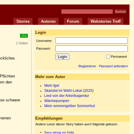
Stories
Autoren
Forum
Webstories Treff
Login
253
Username:
2 Seiten
Passwort:
Permanent
eckliches
Registrieren
·
Passwort anfordern
Pflichten
Mehr vom Autor
lem den
Mein Igel
Skandal im Wahl-Lokal (2025)
Lied von der Arbeitsagentur
iese schwere
Wärmepumpen
Mein sonnengelber Sonnenhut
meinen
Empfehlungen
Andere Leser dieser Story haben auch folgende gelesen:
Ganz winzig vor Kälte